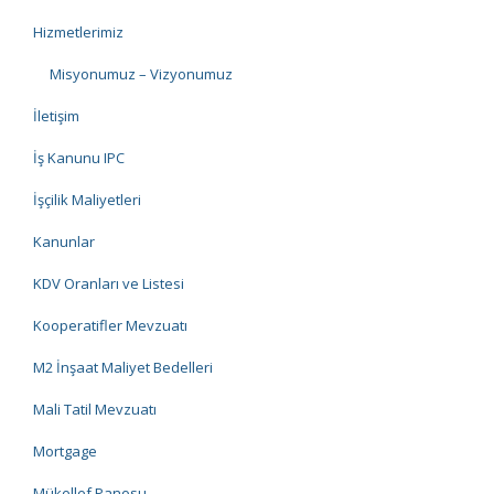
Hizmetlerimiz
Misyonumuz – Vizyonumuz
İletişim
İş Kanunu IPC
İşçilik Maliyetleri
Kanunlar
KDV Oranları ve Listesi
Kooperatifler Mevzuatı
M2 İnşaat Maliyet Bedelleri
Mali Tatil Mevzuatı
Mortgage
Mükellef Panosu