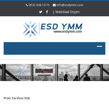
0532 638 10 75
info@esdymm.com
|
WebMail Erişim
Prim Tarifesi SSK