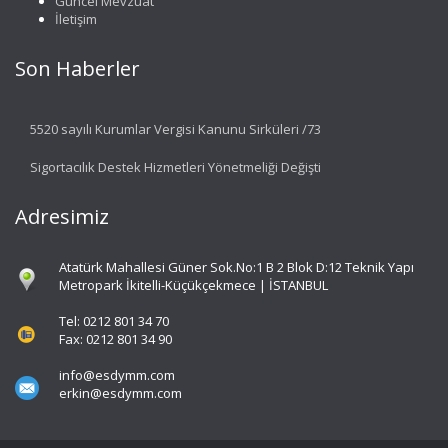
Güncel Mevzuat
İletişim
Son Haberler
5520 sayılı Kurumlar Vergisi Kanunu Sirküleri /73
Sigortacılık Destek Hizmetleri Yönetmeliği Değişti
Adresimiz
Atatürk Mahallesi Güner Sok.No:1 B 2 Blok D:12 Teknik Yapı
Metropark İkitelli-Küçükçekmece | İSTANBUL
Tel: 0212 801 34 70
Fax: 0212 801 34 90
info@esdymm.com
erkin@esdymm.com